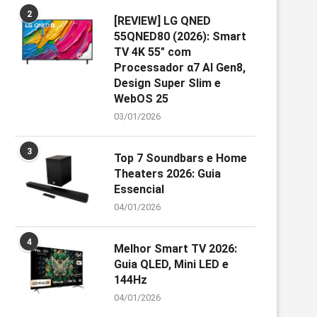
2
[REVIEW] LG QNED
55QNED80 (2026): Smart
TV 4K 55″ com
Processador α7 AI Gen8,
Design Super Slim e
WebOS 25
03/01/2026
3
Top 7 Soundbars e Home
Theaters 2026: Guia
Essencial
04/01/2026
4
Melhor Smart TV 2026:
Guia QLED, Mini LED e
144Hz
04/01/2026