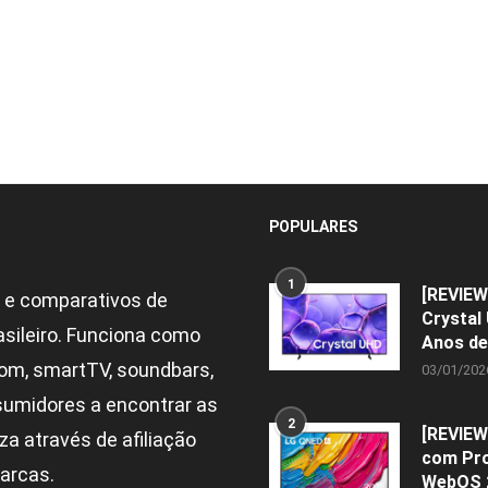
POPULARES
1
[REVIEW
 e comparativos de
Crystal
asileiro. Funciona como
Anos de
om, smartTV, soundbars,
03/01/202
sumidores a encontrar as
2
[REVIEW
a através de afiliação
com Pro
arcas.
WebOS 