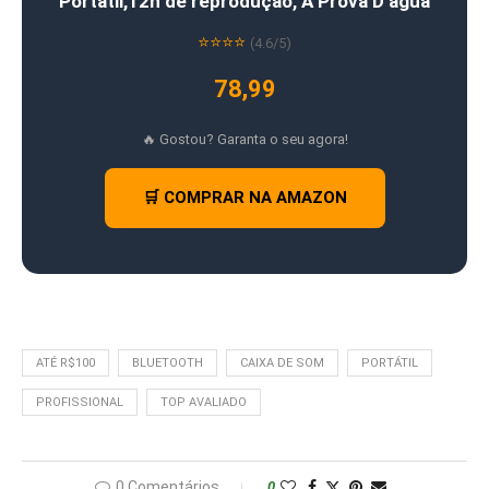
Portátil,12h de reprodução, À Prova D’água
⭐⭐⭐⭐
(4.6/5)
78,99
🔥 Gostou? Garanta o seu agora!
🛒 COMPRAR NA AMAZON
ATÉ R$100
BLUETOOTH
CAIXA DE SOM
PORTÁTIL
PROFISSIONAL
TOP AVALIADO
0 Comentários
0