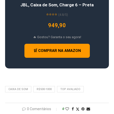
JBL, Caixa de Som, Charge 6 – Preta
⭐⭐⭐⭐
(4.8/5)
949,90
🔥 Gostou? Garanta o seu agora!
🛒 COMPRAR NA AMAZON
CAIXA DE SOM
R$500-1000
TOP AVALIADO
0 Comentários
0