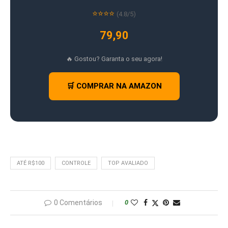
⭐⭐⭐⭐
(4.8/5)
79,90
🔥 Gostou? Garanta o seu agora!
🛒 COMPRAR NA AMAZON
ATÉ R$100
CONTROLE
TOP AVALIADO
0 Comentários
0