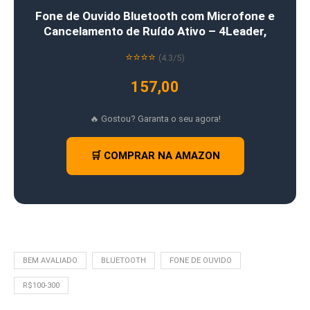
Fone de Ouvido Bluetooth com Microfone e
Cancelamento de Ruído Ativo – 4Leader,
⭐⭐⭐⭐
(4.3/5)
157,00
🔥 Gostou? Garanta o seu agora!
🛒 COMPRAR NA AMAZON
BEM AVALIADO
BLUETOOTH
FONE DE OUVIDO
R$100-300