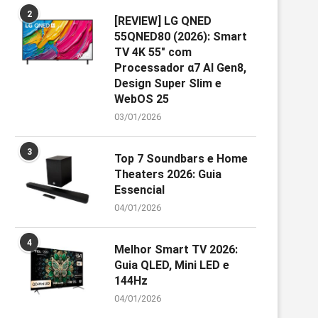
2
[REVIEW] LG QNED
55QNED80 (2026): Smart
TV 4K 55″ com
Processador α7 AI Gen8,
Design Super Slim e
WebOS 25
03/01/2026
3
Top 7 Soundbars e Home
Theaters 2026: Guia
Essencial
04/01/2026
4
Melhor Smart TV 2026:
Guia QLED, Mini LED e
144Hz
04/01/2026