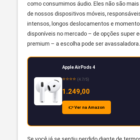
como consumimos áudio. Eles não são mais
de nossos dispositivos móveis, responsávei
intensos, longos deslocamentos e momentos
disponíveis no mercado – de opções super e
premium – a escolha pode ser avassaladora.
Apple AirPods 4
⭐⭐⭐⭐
(4.7/5)
1.249,00
👉 Ver na Amazon
Se você já se sentiu perdido diante de ter