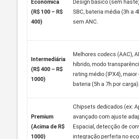
Econômica
Design básico (sem haste
(R$ 100 – R$
SBC, bateria média (3h a 4
400)
sem ANC.
Melhores codecs (AAC), A
Intermediária
híbrido, modo transparênci
(R$ 400 – R$
rating médio (IPX4), maior
1000)
bateria (5h a 7h por carga)
Chipsets dedicados (ex: A
Premium
avançado com ajuste adap
(Acima de R$
Espacial, detecção de con
1000)
integração perfeita no ec