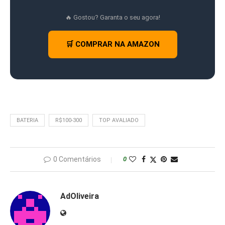
🔥 Gostou? Garanta o seu agora!
🛒 COMPRAR NA AMAZON
BATERIA
R$100-300
TOP AVALIADO
0 Comentários
0
AdOliveira