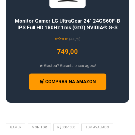
Monitor Gamer LG UltraGear 24” 24GS60F-B
IPS Full HD 180Hz 1ms (GtG) NVIDIA® G-S
⭐⭐⭐⭐
(4.8/5)
749,00
🔥 Gostou? Garanta o seu agora!
🛒 COMPRAR NA AMAZON
GAMER
MONITOR
R$500-1000
TOP AVALIADO