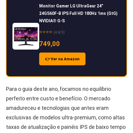
Monitor Gamer LG UltraGear 24”
24GS60F-B IPS Full HD 180Hz 1ms (GtG)
NVIDIA® G-S
⭐⭐⭐⭐
(4.8/5)
749,00
👉 Ver na Amazon
Para o guia deste ano, focamos no equilíbrio
perfeito entre custo e benefício. O mercado
amadureceu e tecnologias que antes eram
exclusivas de modelos ultra-premium, como altas
taxas de atualização e painéis IPS de baixo tempo