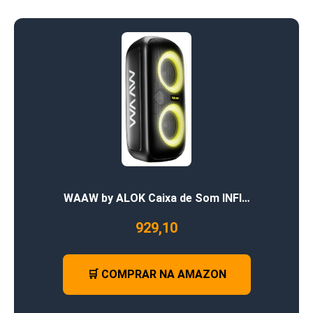
WAAW by ALOK Caixa de Som INFI…
929,10
🛒 COMPRAR NA AMAZON