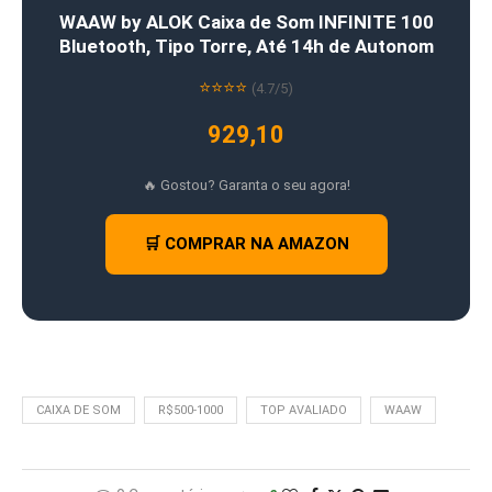
WAAW by ALOK Caixa de Som INFINITE 100
Bluetooth, Tipo Torre, Até 14h de Autonom
⭐⭐⭐⭐
(4.7/5)
929,10
🔥 Gostou? Garanta o seu agora!
🛒 COMPRAR NA AMAZON
CAIXA DE SOM
R$500-1000
TOP AVALIADO
WAAW