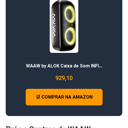
WAAW by ALOK Caixa de Som INFI…
929,10
🛒 COMPRAR NA AMAZON