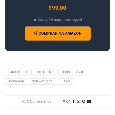
999,00
🔥 Gostou? Garanta o seu agora!
🛒 COMPRAR NA AMAZON
CAIXA DE SOM
INTELIGENTE
PROFISSIONAL
R$500-1000
TOP AVALIADO
USB-C
0 Comentários
0