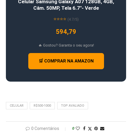
Celular Samsung Galaxy A07 128GB, 4GB,
Câm. 50MP, Tela 6.7″- Verde
⭐⭐⭐⭐
(4.7/5)
594,79
🔥 Gostou? Garanta o seu agora!
🛒 COMPRAR NA AMAZON
CELULAR
R$500-1000
TOP AVALIADO
0 Comentários
0