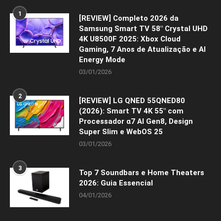
1
[REVIEW] Completo 2026 da
Samsung Smart TV 58″ Crystal UHD
4K U8500F 2025: Xbox Cloud
Gaming, 7 Anos de Atualização e AI
Energy Mode
03/01/2026
2
[REVIEW] LG QNED 55QNED80
(2026): Smart TV 4K 55″ com
Processador α7 AI Gen8, Design
Super Slim e WebOS 25
03/01/2026
3
Top 7 Soundbars e Home Theaters
2026: Guia Essencial
04/01/2026