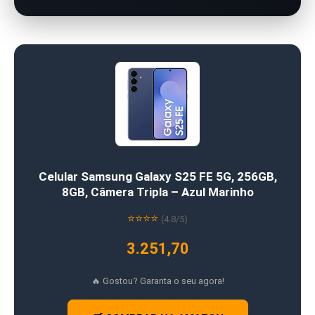
Celular Samsung Galaxy S25 FE 5G, 256GB,
8GB, Câmera Tripla – Azul Marinho
⭐⭐⭐⭐
(4.8/5)
3.251,70
🔥 Gostou? Garanta o seu agora!