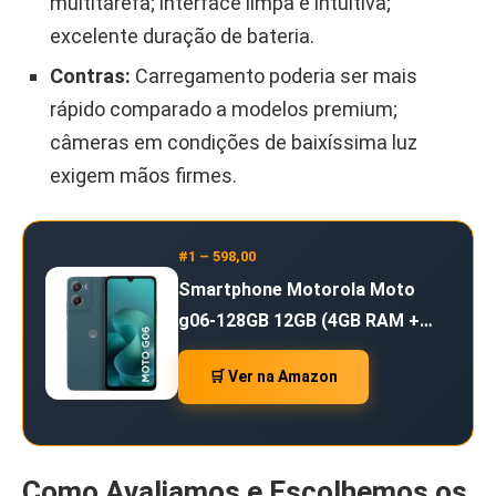
multitarefa; interface limpa e intuitiva;
excelente duração de bateria.
Contras:
Carregamento poderia ser mais
rápido comparado a modelos premium;
câmeras em condições de baixíssima luz
exigem mãos firmes.
#1 – 598,00
Smartphone Motorola Moto
g06-128GB 12GB (4GB RAM +…
🛒 Ver na Amazon
Como Avaliamos e Escolhemos os