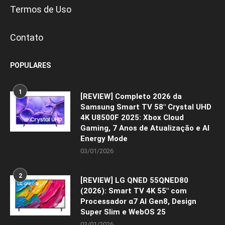
Termos de Uso
Contato
POPULARES
1
[REVIEW] Completo 2026 da
Samsung Smart TV 58″ Crystal UHD
4K U8500F 2025: Xbox Cloud
Gaming, 7 Anos de Atualização e AI
Energy Mode
03/01/2026
2
[REVIEW] LG QNED 55QNED80
(2026): Smart TV 4K 55″ com
Processador α7 AI Gen8, Design
Super Slim e WebOS 25
03/01/2026