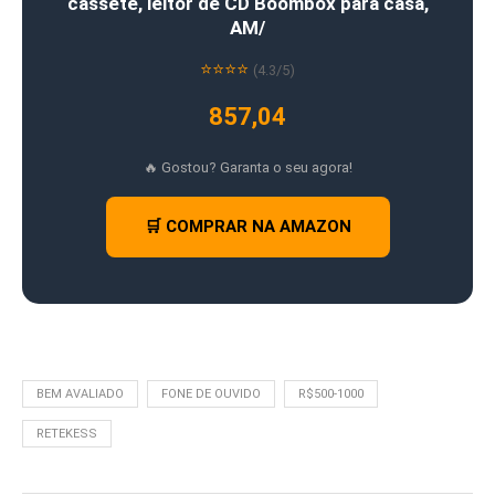
cassete, leitor de CD Boombox para casa,
AM/
⭐⭐⭐⭐
(4.3/5)
857,04
🔥 Gostou? Garanta o seu agora!
🛒 COMPRAR NA AMAZON
BEM AVALIADO
FONE DE OUVIDO
R$500-1000
RETEKESS