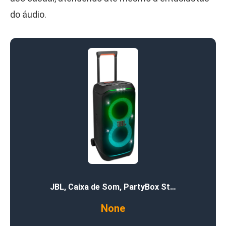
do áudio.
JBL, Caixa de Som, PartyBox St…
None