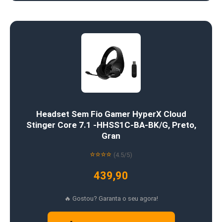
Headset Sem Fio Gamer HyperX Cloud
Stinger Core 7.1 -HHSS1C-BA-BK/G, Preto,
Gran
⭐⭐⭐⭐
(4.5/5)
439,90
🔥 Gostou? Garanta o seu agora!